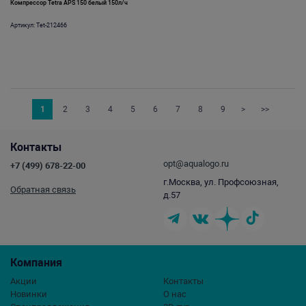
Компрессор Tetra АРS 150 белый 150л/ч
Артикул: Tet-212466
1
2
3
4
5
6
7
8
9
>
>>
Контакты
opt@aqualogo.ru
+7 (499) 678-22-00
г.Москва, ул. Профсоюзная,
Обратная связь
д.57
Компания
Акции
Контакты
Новинки
О нас