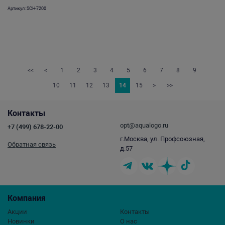
Артикул: SCH-7200
<<
<
1
2
3
4
5
6
7
8
9
10
11
12
13
14
15
>
>>
Контакты
opt@aqualogo.ru
+7 (499) 678-22-00
г.Москва, ул. Профсоюзная,
Обратная связь
д.57
Компания
Акции
Контакты
Новинки
О нас