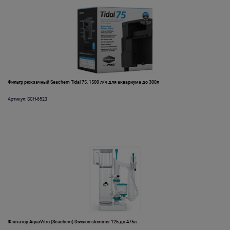
Фильтр рюкзачный Seachem Tidal 75, 1500 л/ч для аквариума до 300л
Артикул: SCH-6523
Флотатор AquaVitro (Seachem) Division skimmer 125 до 475л.