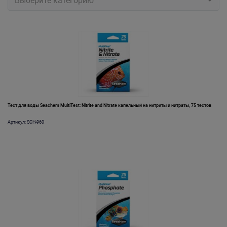
Выберите категорию
Тест для воды Seachem MultiTest: Nitrite and Nitrate капельный на нитриты и нитраты, 75 тестов
Артикул: SCH-960