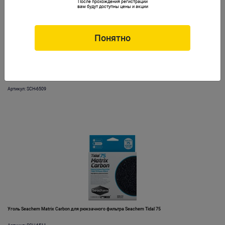
После прохождения регистрации
вам будут доступны цены и акции
Понятно
Уголь Seachem Matrix Carbon для рюкзачного фильтра Seachem Tidal 55
Артикул: SCH-6509
Уголь Seachem Matrix Carbon для рюкзачного фильтра Seachem Tidal 75