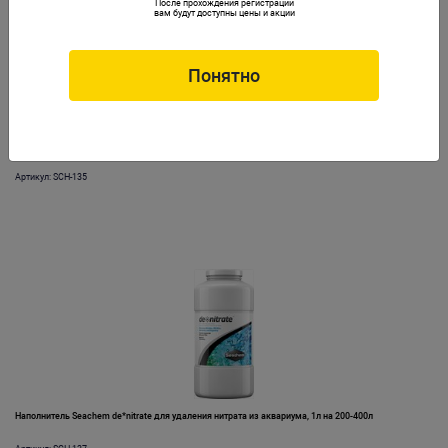
После прохождения регистрации
вам будут доступны цены и акции
Понятно
Наполнитель Seachem de*nitrate для удаления нитрата из аквариума, 100мл на 20-40л
Артикул: SCH-135
Наполнитель Seachem de*nitrate для удаления нитрата из аквариума, 1л на 200-400л