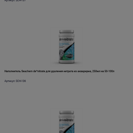
Артикул: SCH-137
Наполнитель Seachem de*nitrate для удаления нитрата из аквариума, 250мл на 50-100л
Артикул: SCH-136