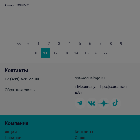
Артикул: SCH-1532
<<
<
1
2
3
4
5
6
7
8
9
10
11
12
13
14
15
>
>>
Контакты
opt@aqualogo.ru
+7 (499) 678-22-00
г.Москва, ул. Профсоюзная,
Обратная связь
д.57
Компания
Акции
Контакты
Новинки
О нас