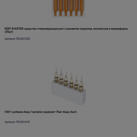
REEF BOOSTER средство стимулирующее рост и развитие кораллов, моллюсков и микрофауны
(30шт)
Артикул: PD-001235
IODI+ добавка йода 1ампула содержит 76мг йода (6шт)
Артикул: PD-001419