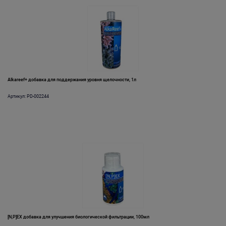
Alkareef+ добавка для поддержания уровня щелочности, 1л
Артикул: PD-002244
[N,P]EX добавка для улучшения биологической фильтрации, 100мл