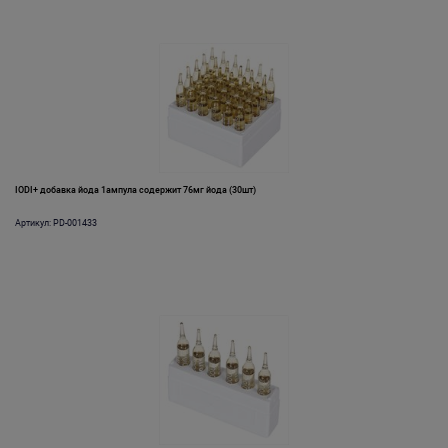
IODI+ добавка йода 1ампула содержит 76мг йода (30шт)
Артикул: PD-001433