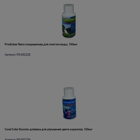
Prodiclear Nano кондиционер для очистки воды, 100мл
Артикул: PD-002228
Coral Color Booster добавка для улучшения цвета кораллов, 100мл
Артикул: PD-002236