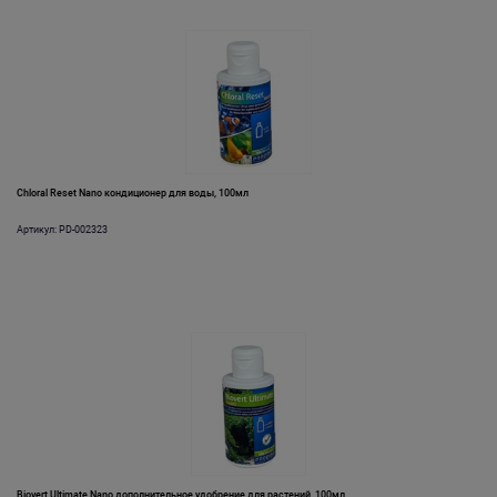
Chloral Reset Nano кондиционер для воды, 100мл
Артикул: PD-002323
Biovert Ultimate Nano дополнительное удобрение для растений, 100мл