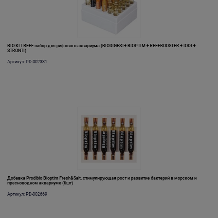
BIO KIT REEF набор для рифового аквариума (BIODIGEST+ BIOPTIM + REEFBOOSTER + IODI +
STRONTI)
Артикул: PD-002331
Добавка Prodibio Bioptim Fresh&Salt, стимулирующая рост и развитие бактерий в морском и
пресноводном аквариуме (6шт)
Артикул: PD-002669