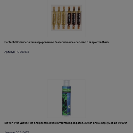
BacterKit Soil гипер-концентрированное бактериальное средство для грунтов (6шт)
Артикул: PD-008685
BioVert Plus удобрение для растений без нитратов и фосфатов, 250мл для аквариумов до 10 000л
Артикул: PD-010077