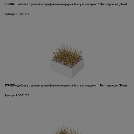
STRONTI+ добавка стронция для рифового аквариума 1ампула содержит 130мг стронция (06шт)
Артикул: PD-001518
STRONTI+ добавка стронция для рифового аквариума 1ампула содержит 130мг стронция (30шт)
Артикул: PD-001532