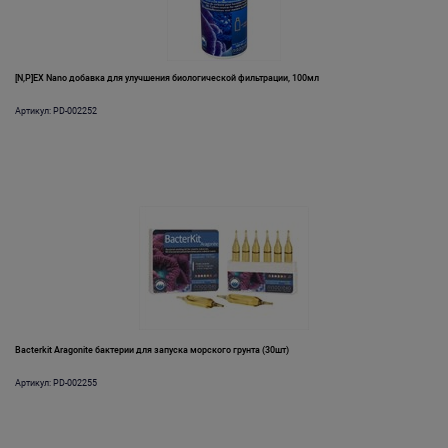
[N,P]EX Nano добавка для улучшения биологической фильтрации, 100мл
Артикул: PD-002252
Bacterkit Aragonite бактерии для запуска морского грунта (30шт)
Артикул: PD-002255