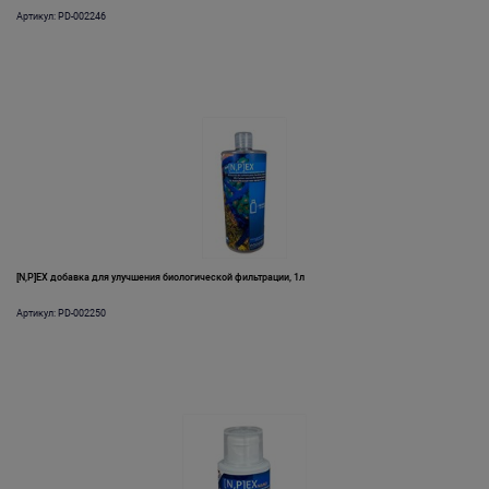
Артикул: PD-002246
[N,P]EX добавка для улучшения биологической фильтрации, 1л
Артикул: PD-002250