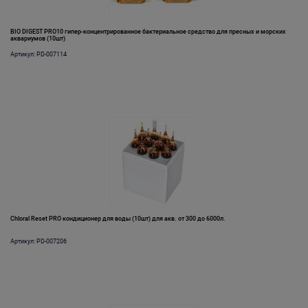
BIO DIGEST PRO10 гипер-концентрированное бактериальное средство для пресных и морских
аквариумов (10шт)
Артикул: PD-007114
Chloral Reset PRO кондиционер для воды (10шт) для акв. от 300 до 6000л.
Артикул: PD-007206