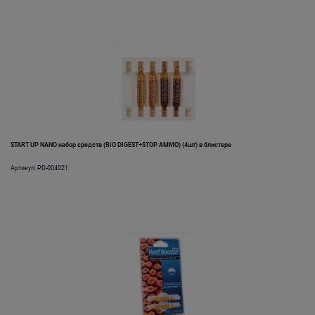
START UP NANO набор средств (BIO DIGEST+STOP AMMO) (4шт) в блистере
Артикул: PD-004021