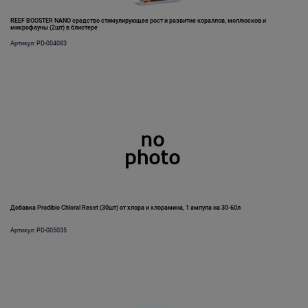
REEF BOOSTER NANO средство стимулирующее рост и развитие кораллов, моллюсков и
микрофауны (2шт) в блистере
Артикул: PD-004083
Добавка Prodibio Chloral Reset (30шт) от хлора и хлорамина, 1 ампула на 30-60л
Артикул: PD-005035