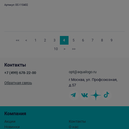
Артикул: OC-110402
<<
<
1
2
3
4
5
6
7
8
9
10
>
>>
Контакты
opt@aqualogo.ru
+7 (499) 678-22-00
г.Москва, ул. Профсоюзная,
Обратная связь
д.57
Компания
Акции
Контакты
Новинки
О нас