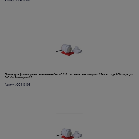
Артикул: OC-110306
Помпа для флотатора низковольтная VarioS 2-S с игольчатым ротором, 25вт, воздух 900л/ч, вода
900л/ч, D выпуска 32
Артикул: OC-110104