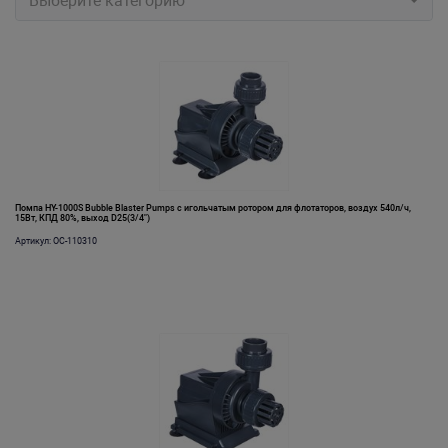
Выберите категорию
Помпа HY-1000S Bubble Blaster Pumps с игольчатым ротором для флотаторов, воздух 540л/ч,
15Вт, КПД 80%, выход D25(3/4")
Артикул: OC-110310