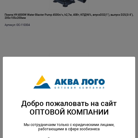
Помпа HY-4000W Water Blaster Pump 4500л/ч, h2,7м, 40Вт, КПД96%, впускD32(1"), выпуск D25(3/4"),
205х105х200мм
Артикул: OC-110304
Помпа HY-5000S Bubble Blaster Pumps с игольчатым ротором для флотаторов,воздух 2100л/ч,
Добро пожаловать на сайт
55Вт, КПД97%
Артикул: OC-110313
ОПТОВОЙ КОМПАНИИ
Мы сотрудничаем только с юридическими лицами,
работающими в сфере зообизнеса