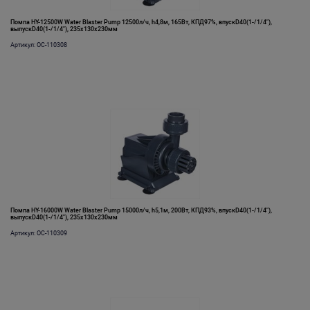
Помпа HY-12500W Water Blaster Pump 12500л/ч, h4,8м, 165Вт, КПД97%, впускD40(1-/1/4"),
выпускD40(1-/1/4"), 235х130х230мм
Артикул: OC-110308
Помпа HY-16000W Water Blaster Pump 15000л/ч, h5,1м, 200Вт, КПД93%, впускD40(1-/1/4"),
выпускD40(1-/1/4"), 235х130х230мм
Артикул: OC-110309