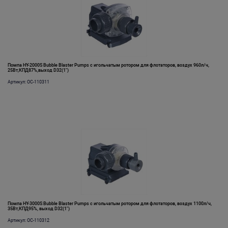
Помпа HY-2000S Bubble Blaster Pumps с игольчатым ротором для флотаторов, воздух 960л/ч,
25Вт,КПД87%,выход D32(1")
Артикул: OC-110311
Помпа HY-3000S Bubble Blaster Pumps с игольчатым ротором для флотаторов, воздух 1100л/ч,
35Вт,КПД95%, выход D32(1")
Артикул: OC-110312