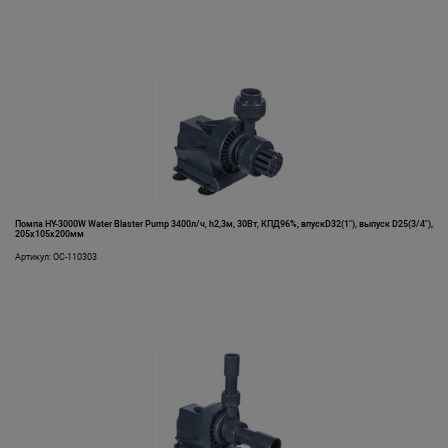
Помпа HY-3000W Water Blaster Pump 3400л/ч, h2,3м, 30Вт, КПД96%, впускD32(1"), выпуск D25(3/4"),
205х105х200мм
Артикул: OC-110303