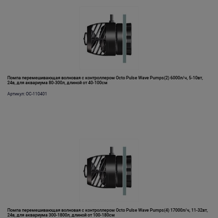
Помпа перемешивающая волновая с контроллером Octo Pulse Wave Pumps(2) 6000л/ч, 5-10вт,
24в, для аквариума 80-300л, длиной от 40-100см
Артикул: OC-110401
Помпа перемешивающая волновая с контроллером Octo Pulse Wave Pumps(4) 17000л/ч, 11-32вт,
24в, для аквариума 300-1800л, длиной от 100-180см