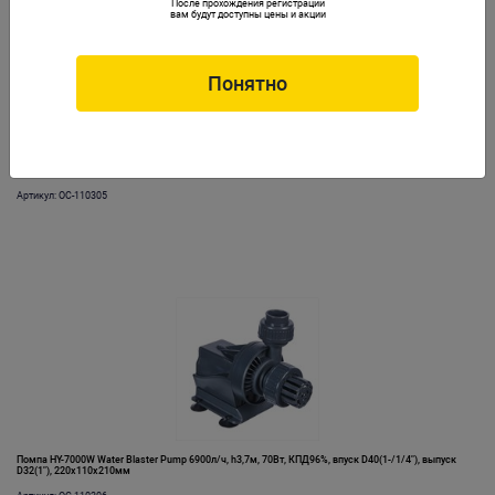
После прохождения регистрации
вам будут доступны цены и акции
Понятно
Помпа HY-5000W Water Blaster Pump 5200л/ч, h3,3м, 55Вт, КПД97%, впуск D40(1-/1/4"), выпуск
D32(1"), 220х110х210мм
Артикул: OC-110305
Помпа HY-7000W Water Blaster Pump 6900л/ч, h3,7м, 70Вт, КПД96%, впуск D40(1-/1/4"), выпуск
D32(1"), 220х110х210мм