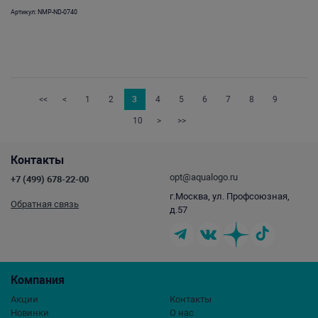
Артикул: NMP-ND-0740
<<
<
1
2
3
4
5
6
7
8
9
10
>
>>
Контакты
opt@aqualogo.ru
+7 (499) 678-22-00
г.Москва, ул. Профсоюзная,
Обратная связь
д.57
Компания
Акции
Контакты
Новинки
О нас