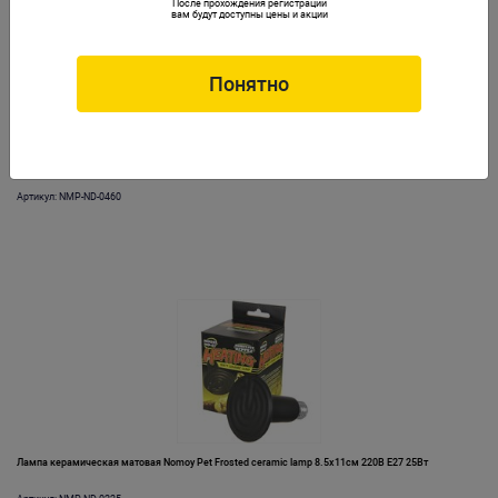
После прохождения регистрации
вам будут доступны цены и акции
Понятно
Лампа керамическая инфракрасная Nomoy Pet Infrared ceramic lamp 220В E27 60Вт 7.5х10.5см
Артикул: NMP-ND-0460
Лампа керамическая матовая Nomoy Pet Frosted ceramic lamp 8.5х11см 220В E27 25Вт