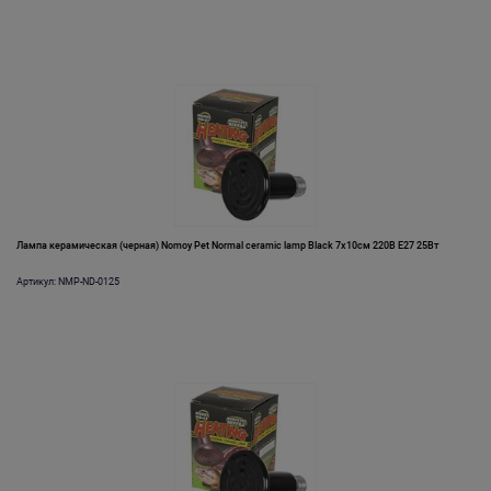
Лампа керамическая (черная) Nomoy Pet Normal ceramic lamp Black 7х10см 220В E27 25Вт
Артикул: NMP-ND-0125