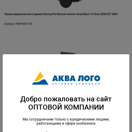
Лампа керамическая (черная) Nomoy Pet Normal ceramic lamp Black 7х10см 220В E27 50Вт
Артикул: NMP-ND-0150
Лампа керамическая инфракрасная Nomoy Pet Infrared ceramic lamp 220В E27 40Вт 7.5х10.5см
Добро пожаловать на сайт
Артикул: NMP-ND-0440
ОПТОВОЙ КОМПАНИИ
Мы сотрудничаем только с юридическими лицами,
работающими в сфере зообизнеса