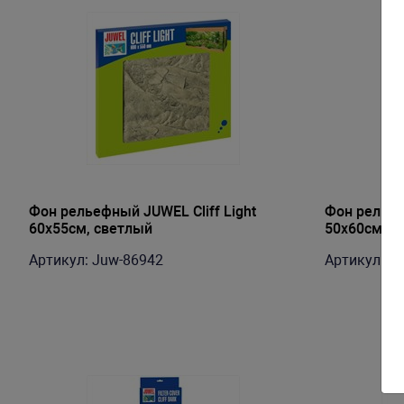
Фон рельефный JUWEL Cliff Light
Фон релье
60х55см, светлый
50х60см
Артикул: Juw-86942
Артикул: J