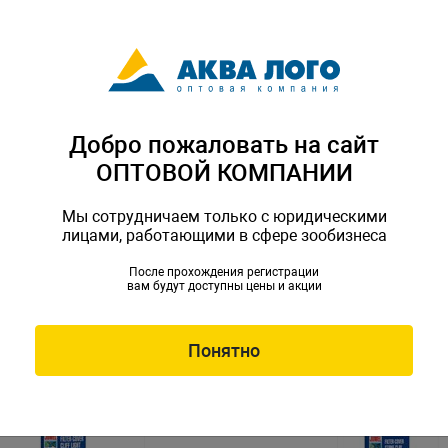
Добро пожаловать на сайт
ОПТОВОЙ КОМПАНИИ
Мы сотрудничаем только с юридическими
фный JUWEL STR600
Фон рельефный JUWEL Ston
лицами, работающими в сфере зообизнеса
60x55см глина
После прохождения регистрации
uw-86910
вам будут доступны цены и акции
Артикул: Juw-86932
Понятно