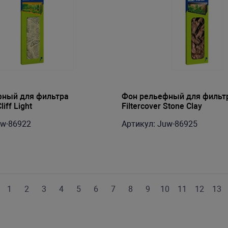
фный для фильтра
Фон рельефный для фильт
liff Light
Filtercover Stone Clay
uw-86922
Артикул: Juw-86925
1
2
3
4
5
6
7
8
9
10
11
12
13