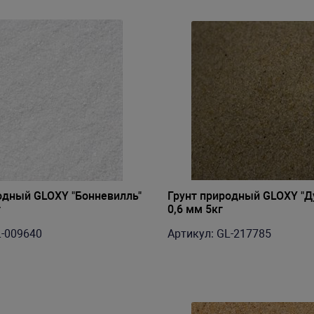
одный GLOXY "Бонневилль"
Грунт природный GLOXY "Ду
г
0,6 мм 5кг
L-009640
Артикул: GL-217785