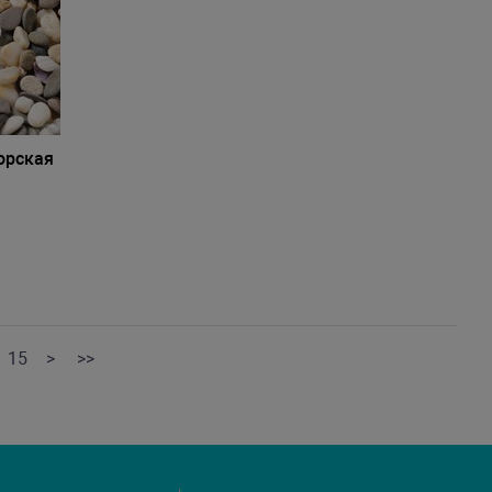
орская
15
>
>>