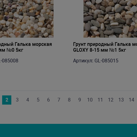
одный Галька морская
Грунт природный Галька м
мм №0 5кг
GLOXY 8-15 мм №1 5кг
L-085008
Артикул: GL-085015
2
3
4
5
6
7
8
9
10
11
12
13
14