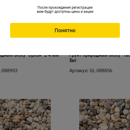
После прохождения регистрации
вам будут доступны цены и акции
Понятно
одный Gloxy "Орхон" 2-4 мм
Грунт природный Gloxy "Тас
5кг
L-088993
Артикул: GL-088856