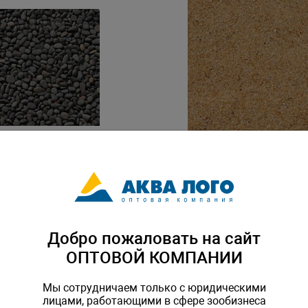
одный GLOXY "Окама" 3-5
Грунт природный GLOXY "Ян
0,8 мм 5кг
L-009602
Артикул: GL-217792
Добро пожаловать на сайт
ОПТОВОЙ КОМПАНИИ
Мы сотрудничаем только с юридическими
лицами, работающими в сфере зообизнеса