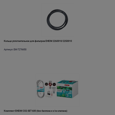
Кольцо уплотнительное для фильтров EHEIM 2260010/2250010
Артикул: EM-7276650
Комплект EHEIM CO2-SET 600 (без баллона и э/м клапана)