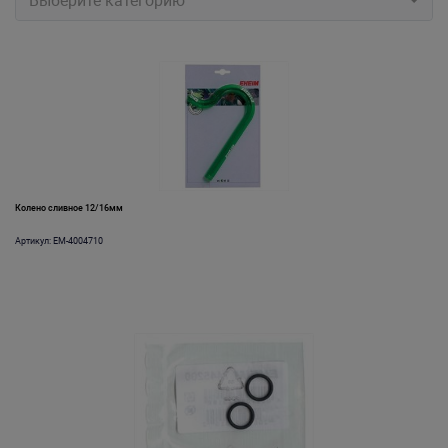
Выберите категорию
Колено сливное 12/16мм
Артикул: EM-4004710