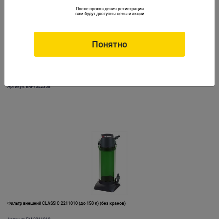
После прохождения регистрации
вам будут доступны цены и акции
Понятно
Фиксатор импеллера для фильтров EHEIM 2080/2180, 2226-2328/2227-2329
Артикул: EM-7342358
Фильтр внешний CLASSIC 2211010 (до 150 л) (без кранов)