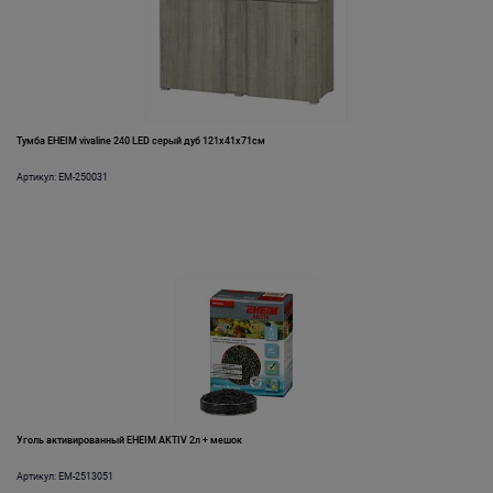
Тумба EHEIM vivaline 240 LED серый дуб 121x41x71см
Артикул: EM-250031
Уголь активированный EHEIM AKTIV 2л + мешок
Артикул: EM-2513051