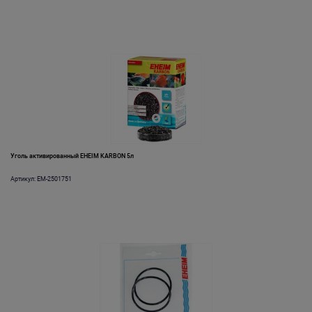
Уголь активированный EHEIM KARBON 5л
Артикул: EM-2501751