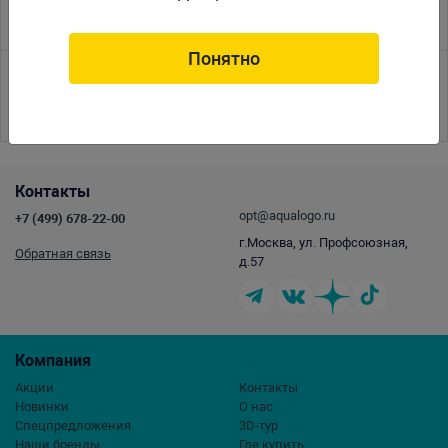
КОНФЕРЕНЦИЯ
Понятно
<<
<
1
2
3
4
5
6
7
8
9
10
11
12
13
14
15
16
17
>
>>
Контакты
opt@aqualogo.ru
+7 (499) 678-22-00
г.Москва, ул. Профсоюзная,
Обратная связь
д.57
Компания
Акции
Контакты
Новинки
О нас
Спецпредложения
3D-тур
Наши бренды
Где купить