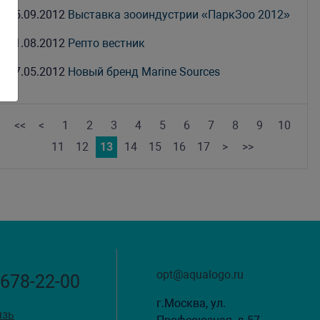
05.09.2012
Выставка зооиндустрии «ПаркЗоо 2012»
31.08.2012
Репто вестник
17.05.2012
Новый бренд Marine Sources
<<
<
1
2
3
4
5
6
7
8
9
10
11
12
13
14
15
16
17
>
>>
opt@aqualogo.ru
 678-22-00
г.Москва, ул.
язь