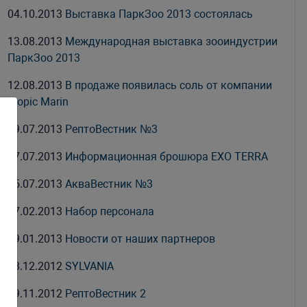
04.10.2013
Выставка ПаркЗоо 2013 состоялась
13.08.2013
Международная выставка зооиндустрии
ПаркЗоо 2013
12.08.2013
В продаже появилась соль от компании
Tropic Marin
19.07.2013
РептоВестник №3
17.07.2013
Информационная брошюра EXO TERRA
15.07.2013
АкваВестник №3
07.02.2013
Набор персонала
29.01.2013
Новости от наших партнеров
03.12.2012
SYLVANIA
09.11.2012
РептоВестник 2