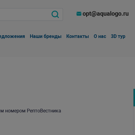
opt@aqualogo.ru
едложения
Наши бренды
Контакты
О нас
3D тур
ым номером РептоВестника