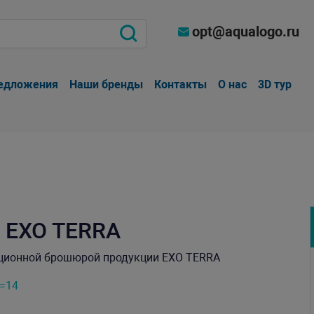
opt@aqualogo.ru
едложения
Наши бренды
Контакты
О нас
3D тур
 EXO TERRA
ационной брошюрой продукции EXO TERRA
e=14