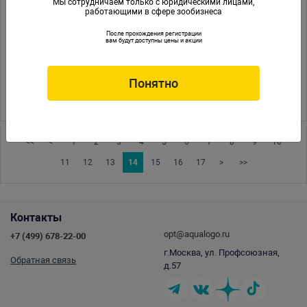
Мы сотрудничаем только с юридическими лицами,
работающими в сфере зообизнеса
15.06.2011
Программа по содержанию кораллов компании «Red Sea»
После прохождения регистрации
вам будут доступны цены и акции
27.04.2011
Изготовление аквариумов по специальной цене
12.04.2011
Новинки от компании Tetra
Понятно
25.03.2011
Плёночные аквариумные фоны
<<
<
1
2
3
4
5
6
7
8
9
10
11
12
13
14
15
16
17
>
>>
Контакты
opt@aqualogo.ru
+7 (499) 678-22-00
г.Москва, ул. Профсоюзная,
Обратная связь
д.57