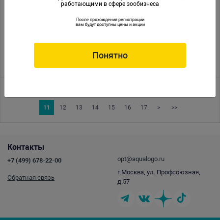
работающими в сфере зообизнеса
04.04.2014
Оптовая Компания АКВА ЛОГО дистрибутор Reef Octopus в
После прохождения регистрации
России
вам будут доступны цены и акции
01.04.2014
Каталог продукции ISTA 2014
Понятно
25.03.2014
Семинар по морской аквариумистике. RED SEA, PRODIBIO
<<
<
1
2
3
4
5
6
7
8
9
10
11
12
13
14
15
16
17
>
>>
Контакты
opt@aqualogo.ru
+7 (499) 678-22-00
г.Москва, ул. Профсоюзная,
Обратная связь
д.57