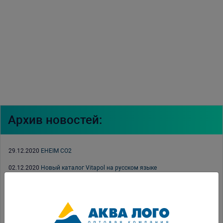
Архив новостей:
29.12.2020
EHEIM CO2
02.12.2020
Новый каталог Vitapol на русском языке
25.09.2020
Выставка ПаркЗоо Digital 2020
21.04.2020
Смещение сроков проведения Международного Конкурса по
Акваскейпингу IIAC-2020.