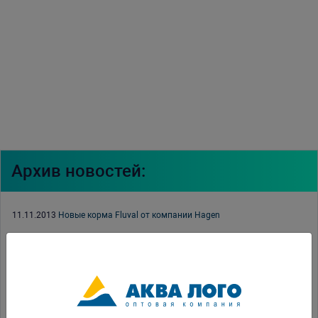
Архив новостей:
11.11.2013
Новые корма Fluval от компании Hagen
01.11.2013
Аквариумы Red Sea MAX-S
04.10.2013
Выставка ПаркЗоо 2013 состоялась
13.08.2013
Международная выставка зооиндустрии ПаркЗоо 2013
12.08.2013
В продаже появилась соль от компании Tropic Marin