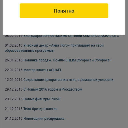
24.03.2016
Содержание декоративных птиц в домашних условиях,
часть вторая
Понятно
21.03.2016
Новые фильтры PRIME: внутренний и СО2
04.03.2016
Семинар Tetra в Москве
08.02.2016
Благодарственное письмо Оптовой Компании АКВА ЛОГО
01.02.2016
Учебный центр «Аква Лого» приглашает на свои
образовательные программы
26.01.2016
Новинка продаж. Помпы EHEIM Compact и Compact+
22.01.2016
Мастер-классы AQUAEL
12.01.2016
Содержание декоративных птиц в домашних условиях
29.12.2015
С Новым 2016 годом и Рождеством
23.12.2015
Новые фильтры PRIME
21.12.2015
Tetra бренд столетия
01.12.2015
Новогодняя распродажа