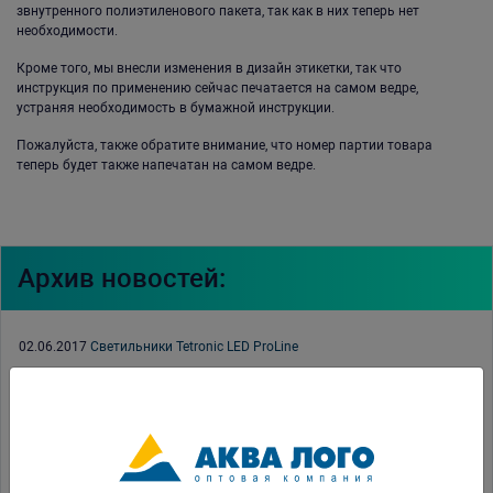
звнутренного полиэтиленового пакета, так как в них теперь нет
необходимости.
Кроме того, мы внесли изменения в дизайн этикетки, так что
инструкция по применению сейчас печатается на самом ведре,
устраняя необходимость в бумажной инструкции.
Пожалуйста, также обратите внимание, что номер партии товара
теперь будет также напечатан на самом ведре.
Архив новостей:
02.06.2017
Светильники Tetronic LED ProLine
14.04.2017
Аквариумы EHEIM
13.04.2017
Выставка «ЗооПалитра» 2017
11.04.2017
Заморозка PRIME