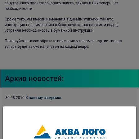
звнутренного полиэтиленового пакета, так как в них теперь нет
необходимости.
Кроме того, мы внесли изменения в дизайн этикетки, так что
инструкция по применению сейчас печатается на самом ведре,
устраняя необходимость в бумажной инструкции.
Пожалуйста, также обратите внимание, что номер партии товара
теперь будет также напечатан на самом ведре.
Архив новостей:
30.08.2010
К вашему сведению
26.08.2010
Акция
18.08.2010
Акция август-сентябрь
18.08.2010
Оптовая Компания Аква Лого благодарит.