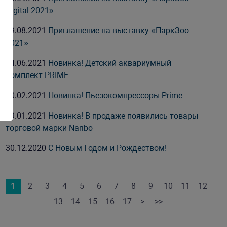
Digital 2021»
19.08.2021
Приглашение на выставку «ПаркЗоо
2021»
24.06.2021
Новинка! Детский аквариумный
комплект PRIME
20.02.2021
Новинка! Пьезокомпрессоры Prime
19.01.2021
Новинка! В продаже появились товары
торговой марки Naribo
30.12.2020
С Новым Годом и Рождеством!
1
2
3
4
5
6
7
8
9
10
11
12
13
14
15
16
17
>
>>