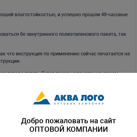
орошей влагостойкостью, и успешно прошли 48-часовые
соваться бе звнутренного полиэтиленового пакета, так
так что инструкция по применению сейчас печатается на
струкции.
тии товара теперь будет также напечатан на самом
Добро пожаловать на сайт
ОПТОВОЙ КОМПАНИИ