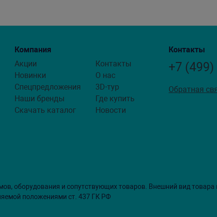
Компания
Контакты
Акции
Контакты
+7 (499)
Новинки
О нас
Спецпредложения
3D-тур
Обратная св
Наши бренды
Где купить
Скачать каталог
Новости
мов, оборудования и сопутствующих товаров. Внешний вид товара
ляемой положениями ст. 437 ГК РФ