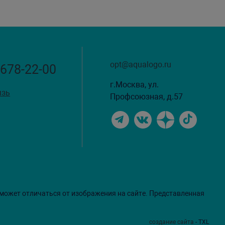
opt@aqualogo.ru
 678-22-00
г.Москва, ул.
язь
Профсоюзная, д.57
 может отличаться от изображения на сайте. Представленная
создание сайта
- TXL