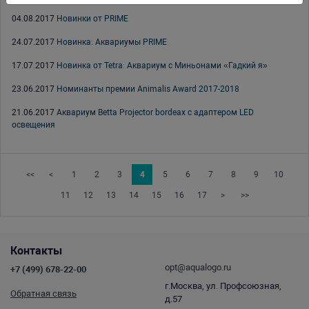
04.08.2017
Новинки от PRIME
24.07.2017
Новинка: Аквариумы PRIME
17.07.2017
Новинка от Tetra: Аквариум с Миньонами «Гадкий я»
23.06.2017
Номинанты премии Animalis Award 2017-2018
21.06.2017
Аквариум Betta Projector bordeax с адаптером LED
освещения
<<
<
1
2
3
4
5
6
7
8
9
10
11
12
13
14
15
16
17
>
>>
Контакты
opt@aqualogo.ru
+7 (499) 678-22-00
г.Москва, ул. Профсоюзная,
Обратная связь
д.57