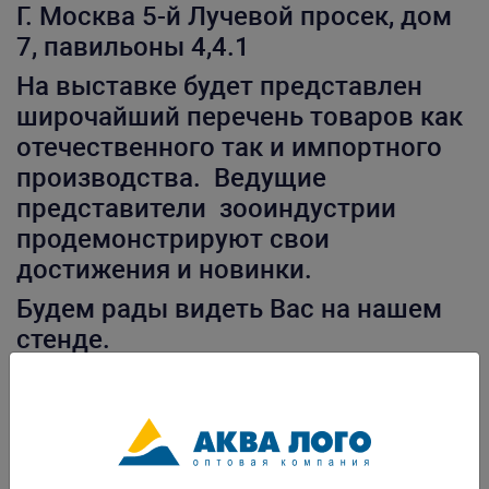
Г. Москва 5-й Лучевой просек, дом
7, павильоны 4,4.1
На выставке будет представлен
широчайший перечень товаров как
отечественного так и импортного
производства. Ведущие
представители зооиндустрии
продемонстрируют свои
достижения и новинки.
Будем рады видеть Вас на нашем
стенде.
Внимание! При составлении заказа
на стенде, предоставляем скидку
на новинки 15%!