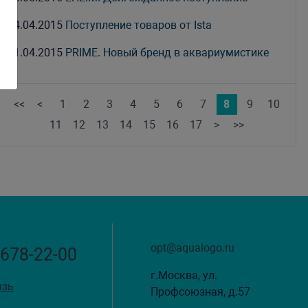
24.04.2015
Поступление товаров от Ista
11.04.2015
PRIME. Новый бренд в аквариумистике
<<
<
1
2
3
4
5
6
7
8
9
10
11
12
13
14
15
16
17
>
>>
opt@aqualogo.ru
 678-22-00
г.Москва, ул.
язь
Профсоюзная, д.57