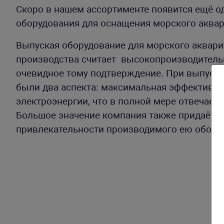
Скоро в нашем ассортименте появится ещё о
оборудования для оснащения морского аква
Выпуская оборудование для морского аквари
производства считает высокопроизводитель
очевидное тому подтверждение. При выпуск
были два аспекта: максимальная эффективн
электроэнергии, что в полной мере отвечае
Большое значение компания также придаёт с
привлекательности производимого ею обор