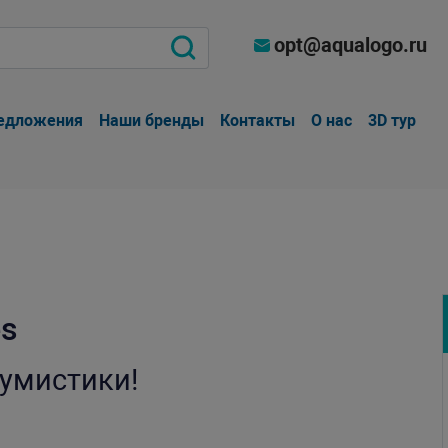
opt@aqualogo.ru
едложения
Наши бренды
Контакты
О нас
3D тур
es
умистики!