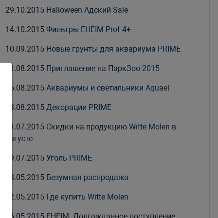
29.10.2015
Halloween Адский Sale
14.10.2015
Фильтры EHEIM Prof 4+
10.09.2015
Новые грунты для аквариума PRIME
31.08.2015
Приглашение на ПаркЗоо 2015
26.08.2015
Аквариумы и светильники Aquael
18.08.2015
Декорации PRIME
31.07.2015
Скидки на продукцию Witte Molen в
августе
09.07.2015
Уголь PRIME
18.05.2015
Безумная распродажа
12.05.2015
Где купить Witte Molen
06.05.2015
EHEIM. Долгожданное поступление