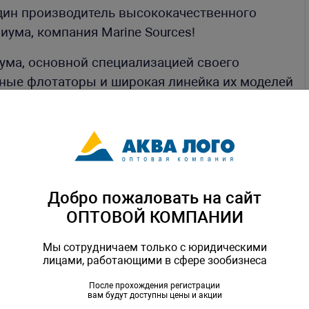
дин производитель высококачественного
риума, компания
Marine
Sources
!
ума, основной специализацией своего
ные флотаторы и широкая линейка их моделей
е флотаторов приоритетом компании всегда
ость работы и минимальные затраты
т требованиям предъявляемым потребителями.
овременности дизайна и визуальной
удования.
Добро пожаловать на сайт
ОПТОВОЙ КОМПАНИИ
Мы сотрудничаем только с юридическими
лицами, работающими в сфере зообизнеса
После прохождения регистрации
вам будут доступны цены и акции