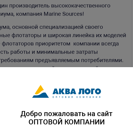
дин производитель высококачественного
риума, компания
Marine
Sources
!
ума, основной специализацией своего
ные флотаторы и широкая линейка их моделей
е флотаторов приоритетом компании всегда
ость работы и минимальные затраты
т требованиям предъявляемым потребителями.
овременности дизайна и визуальной
удования.
Добро пожаловать на сайт
ОПТОВОЙ КОМПАНИИ