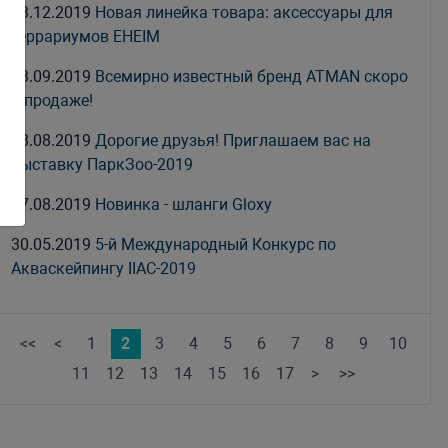
13.12.2019
Новая линейка товара: аксессуары для
террариумов EHEIM
13.09.2019
Всемирно известный бренд ATMAN скоро
в продаже!
28.08.2019
Дорогие друзья! Приглашаем вас на
выставку ПаркЗоо-2019
27.08.2019
Новинка - шланги Gloxy
30.05.2019
5-й Международный Конкурс по
Акваскейпингу IIAC-2019
<<
<
1
2
3
4
5
6
7
8
9
10
11
12
13
14
15
16
17
>
>>