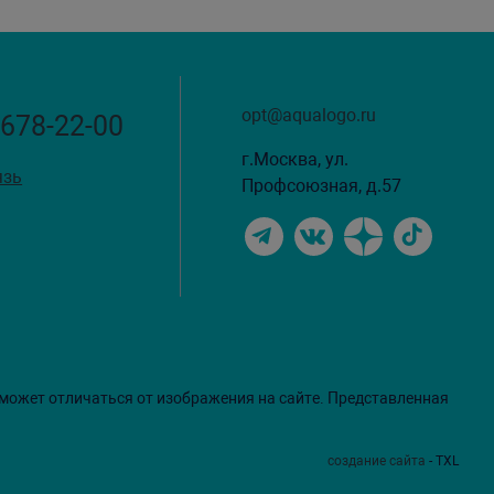
opt@aqualogo.ru
 678-22-00
г.Москва, ул.
язь
Профсоюзная, д.57
 может отличаться от изображения на сайте. Представленная
создание сайта
- TXL