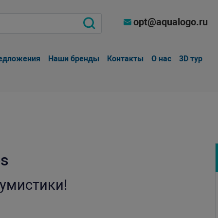
opt@aqualogo.ru
едложения
Наши бренды
Контакты
О нас
3D тур
es
умистики!