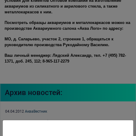
условия для клиентов Оптовой компании на изготовление
аквариумов из силикатного и акрилового стекла, а также
металлокаркасов к ним.
Посмотреть образцы аквариумов и металлокаркасов можно на
производстве Аквариумного салона «Аква Лого» по адресу:
МО, д. Саларьево, участок 2, строение 1, обращаться к
руководителю производства Рукодайному Василию.
Ваш личный менеджер: Лядский Александр, тел. +7 (495) 782-
1371, доб. 245, 112; 8-965-117-2279
Архив новостей:
04.04.2012
АкваВестник
10.02.2012
Акция AquaEl
16.01.2012
Комплексная программа Red Sea по содержанию кораллов.