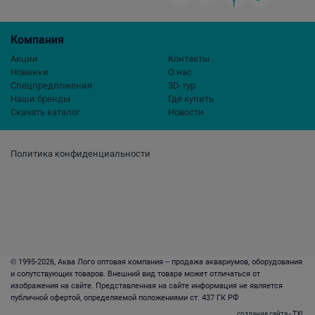
Компания
Акции
Контакты
Новинки
О нас
Спецпредложения
3D-тур
Наши бренды
Где купить
Скачать каталог
Новости
Политика конфиденциальности
© 1995-2026, Аква Лого оптовая компания – продажа аквариумов, оборудования
и сопутствующих товаров. Внешний вид товара может отличаться от
изображения на сайте. Представленная на сайте информация не является
публичной офертой, определяемой положениями ст. 437 ГК РФ
создание сайта
- TXL