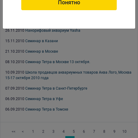
Понятно
30.12.2010
С новым годом!
14.12.2010
Новинки Lucky Reptile
26.11.2010
Нанорифовый аквариум Yasha
15.11.2010
Семинар в Казани
21.10.2010
Семинар в Москве
08.10.2010
Семинар Тетра в Москве 13 октября.
10.09.2010
Школа продавцов аквариумных товаров Аква Лого, Москва
15-17 октября 2010 года
07.09.2010
Семинар Тетра в Санкт-Петербурге
06.09.2010
Семинар Тетра в Уфе
06.09.2010
Семинар Тетра в Томске
<<
<
1
2
3
4
5
6
7
8
9
10