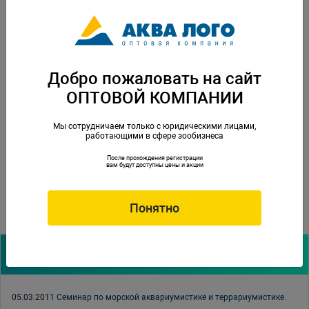
1 апреля
11-00 до 13-00 Методы подбора оборудования для морских
аквариумов и для террариумов
Добро пожаловать на сайт
13-00 до 14-00 Перерыв на обед
ОПТОВОЙ КОМПАНИИ
14-00 до 17-00 Ответы на вопросы, вручение сертификатов об
окончании семинара.
Мы сотрудничаем только с юридическими лицами,
работающими в сфере зообизнеса
По
всем вопросам о проведени, стоимости и регистрации на
После прохождения регистрации
семинаре,обращайтесь по адресу:
yakov@aqualogo.ru
вам будут доступны цены и акции
Понятно
Архив новостей:
05.03.2011
Семинар по морской аквариумистике и террариумистике.