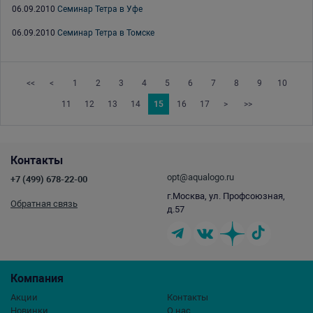
06.09.2010
Семинар Тетра в Уфе
06.09.2010
Семинар Тетра в Томске
<<
<
1
2
3
4
5
6
7
8
9
10
11
12
13
14
15
16
17
>
>>
Контакты
opt@aqualogo.ru
+7 (499) 678-22-00
г.Москва, ул. Профсоюзная,
Обратная связь
д.57
Компания
Акции
Контакты
Новинки
О нас