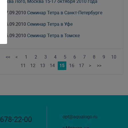
Аква Лого, Москва 15-17 октября 2010 года
07.09.2010
Семинар Тетра в Санкт-Петербурге
06.09.2010
Семинар Тетра в Уфе
06.09.2010
Семинар Тетра в Томске
<<
<
1
2
3
4
5
6
7
8
9
10
11
12
13
14
15
16
17
>
>>
opt@aqualogo.ru
 678-22-00