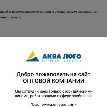
 Подробно рассматриваются основные составляющие аквариумного
умных товаров.
на.
ассмотреть хорошего работника.
оотношение материальной и нематериальной мотивации.
Добро пожаловать на сайт
ОПТОВОЙ КОМПАНИИ
.
Мы сотрудничаем только с юридическими
лицами, работающими в сфере зообизнеса
спользуется большое количество примером из реальной
нные на формирование навыков, направленных для успешного
После прохождения регистрации