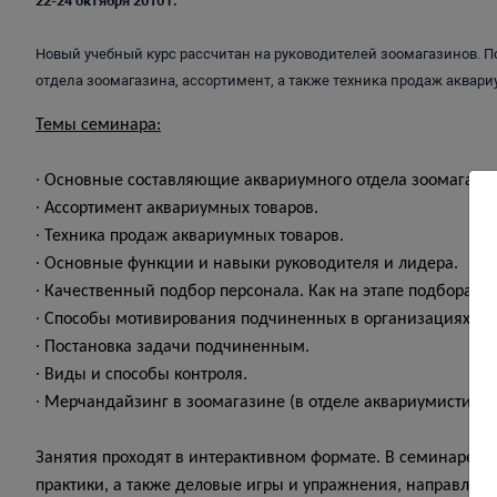
22-24 октября 2010 г.
Новый учебный курс рассчитан на руководителей зоомагазинов.
отдела зоомагазина, ассортимент, а также техника продаж аквари
Темы семинара:
∙ Основные составляющие аквариумного отдела зоомагази
∙ Ассортимент аквариумных товаров.
∙ Техника продаж аквариумных товаров.
∙ Основные функции и навыки руководителя и лидера.
∙ Качественный подбор персонала. Как на этапе подбора р
∙ Способы мотивирования подчиненных в организациях: с
∙ Постановка задачи подчиненным.
∙ Виды и способы контроля.
∙ Мерчандайзинг в зоомагазине (в отделе аквариумистики)
Занятия проходят в интерактивном формате. В семинаре и
практики, а также деловые игры и упражнения, направле