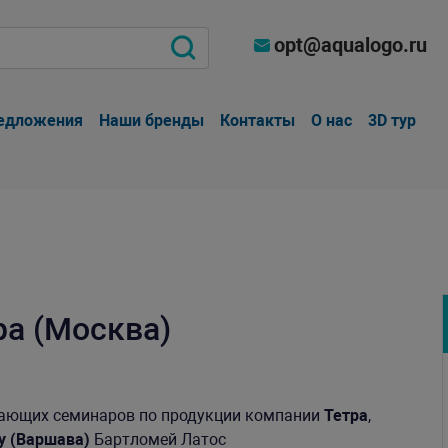
opt@aqualogo.ru
едложения
Наши бренды
Контакты
О нас
3D тур
а (Москва)
чающих семинаров по продукции компании
Тетра
,
ity (Варшава)
Бартломей Латос