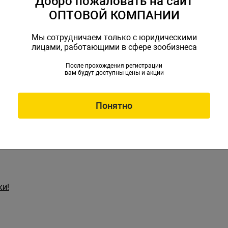
Добро пожаловать на сайт
ОПТОВОЙ КОМПАНИИ
овинки ассортимента
- как и что предложить потенциальному покупателю.
Мы сотрудничаем только с юридическими
лицами, работающими в сфере зообизнеса
После прохождения регистрации
вам будут доступны цены и акции
держанию рыбы в магазине
ного населения
Понятно
ки!