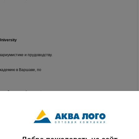
University
вариумистике и прудоводству.
кадемию в Варшаве, по
етний опыт работы в сфере
нии, его знания
будут
для специалистов.