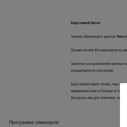
Бартломей Латос
тренер обучающего центра
Tetra
Провел более 60 семинаров по ак
Закончил сельскохозяйственную а
специальности зоотехник.
Бартломей имеет более, чем 20-л
аквариумистики в Польше и Герма
бесценны как для новичков, так и 
Программа семинаров: