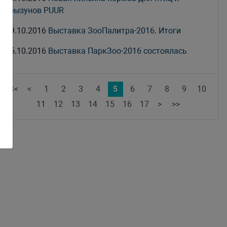
грызунов PUUR
19.10.2016
Выставка ЗооПалитра-2016. Итоги
05.10.2016
Выставка ПаркЗоо-2016 состоялась
<<
<
1
2
3
4
5
6
7
8
9
10
11
12
13
14
15
16
17
>
>>