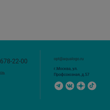
opt@aqualogo.ru
 678-22-00
г.Москва, ул.
язь
Профсоюзная, д.57