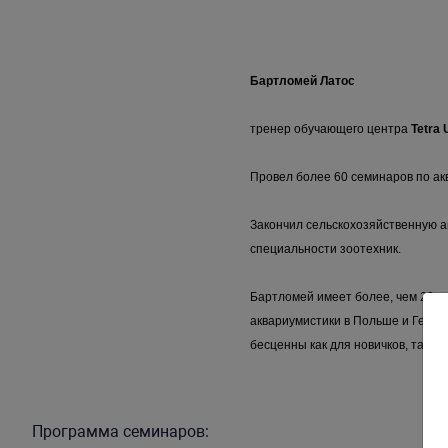
Бартломей Латос
тренер обучающего центра
Tetra
Провел более 60 семинаров по ак
Закончил сельскохозяйственную а
специальности зоотехник.
Бартломей имеет более, чем 20-л
аквариумистики в Польше и Герма
бесценны как для новичков, так и 
Программа семинаров: