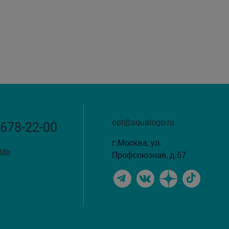
opt@aqualogo.ru
 678-22-00
г.Москва, ул.
язь
Профсоюзная, д.57