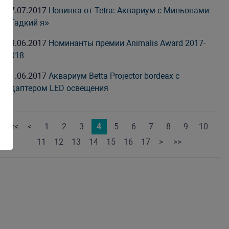
17.07.2017
Новинка от Tetra: Аквариум с Миньонами
«Гадкий я»
23.06.2017
Номинанты премии Animalis Award 2017-
2018
21.06.2017
Аквариум Betta Projector bordeax с
адаптером LED освещения
<<
<
1
2
3
4
5
6
7
8
9
10
11
12
13
14
15
16
17
>
>>