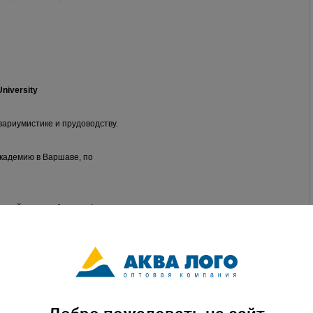
University
вариумистике и прудоводству.
кадемию в Варшаве, по
етний опыт работы в сфере
нии, его знания
будут
для специалистов.