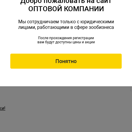
Добро пожаловать на сайт
ОПТОВОЙ КОМПАНИИ
овинки ассортимента
- как и что предложить потенциальному покупателю.
Мы сотрудничаем только с юридическими
лицами, работающими в сфере зообизнеса
После прохождения регистрации
вам будут доступны цены и акции
держанию рыбы в магазине
ного населения
Понятно
ки!