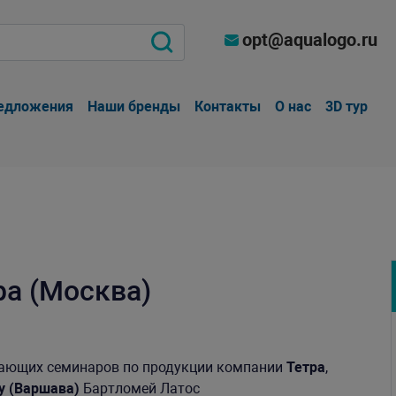
opt@aqualogo.ru
едложения
Наши бренды
Контакты
О нас
3D тур
а (Москва)
чающих семинаров по продукции компании
Тетра
,
ity (Варшава)
Бартломей Латос