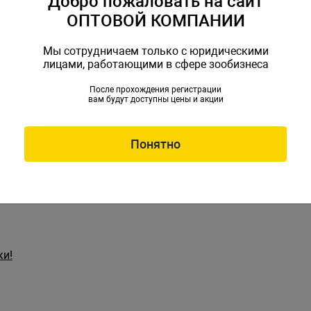
Добро пожаловать на сайт
ОПТОВОЙ КОМПАНИИ
овинки ассортимента
- как и что предложить потенциальному покупателю.
Мы сотрудничаем только с юридическими
лицами, работающими в сфере зообизнеса
После прохождения регистрации
вам будут доступны цены и акции
держанию рыбы в магазине
ного населения
Понятно
ки!