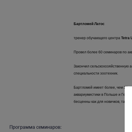
Бартломей Латос
тренер обучающего центра
Tetra
Провел более 60 семинаров по ак
Закончил сельскохозяйственную а
специальности зоотехник.
Бартломей имеет более, чем 20-л
аквариумистики в Польше и Герма
бесценны как для новичков, так и 
Программа семинаров: