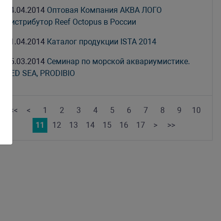
04.04.2014
Оптовая Компания АКВА ЛОГО
дистрибутор Reef Octopus в России
01.04.2014
Каталог продукции ISTA 2014
25.03.2014
Семинар по морской аквариумистике.
RED SEA, PRODIBIO
<<
<
1
2
3
4
5
6
7
8
9
10
11
12
13
14
15
16
17
>
>>