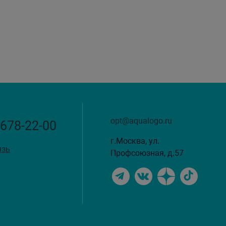
opt@aqualogo.ru
 678-22-00
г.Москва, ул.
язь
Профсоюзная, д.57