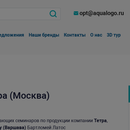
opt@aqualogo.ru
едложения
Наши бренды
Контакты
О нас
3D тур
а (Москва)
чающих семинаров по продукции компании
Тетра
,
ity (Варшава)
Бартломей Латос