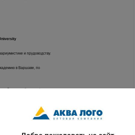
University
вариумистике и прудоводству.
кадемию в Варшаве, по
етний опыт работы в сфере
нии, его знания
будут
для специалистов.