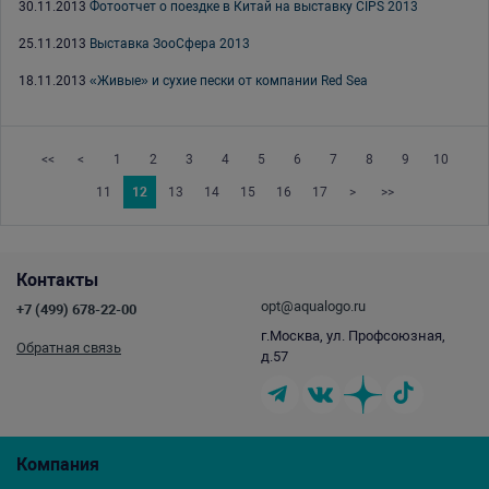
30.11.2013
Фотоотчет о поездке в Китай на выставку CIPS 2013
25.11.2013
Выставка ЗооСфера 2013
18.11.2013
«Живые» и сухие пески от компании Red Sea
<<
<
1
2
3
4
5
6
7
8
9
10
11
12
13
14
15
16
17
>
>>
Контакты
opt@aqualogo.ru
+7 (499) 678-22-00
г.Москва, ул. Профсоюзная,
Обратная связь
д.57
Компания