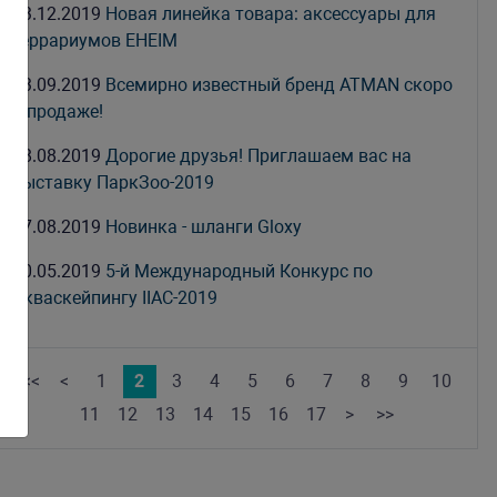
13.12.2019
Новая линейка товара: аксессуары для
террариумов EHEIM
13.09.2019
Всемирно известный бренд ATMAN скоро
в продаже!
28.08.2019
Дорогие друзья! Приглашаем вас на
выставку ПаркЗоо-2019
27.08.2019
Новинка - шланги Gloxy
30.05.2019
5-й Международный Конкурс по
Акваскейпингу IIAC-2019
<<
<
1
2
3
4
5
6
7
8
9
10
11
12
13
14
15
16
17
>
>>