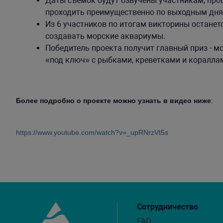
Даты съемок будут озвучены участникам, про
проходить преимущественно по выходным дня
Из 6 участников по итогам викторины останет
создавать морские аквариумы.
Победитель проекта получит главный приз - м
«под ключ» с рыбками, креветками и коралла
Более подробно о проекте можно узнать в видео ниже
:
https://www.youtube.com/watch?v=_upRNrzVt5s
Сотрудничество
FAQ