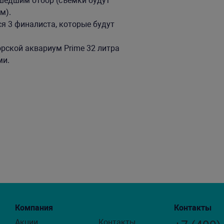
шедшим отбор (съемки будут
м).
ся 3 финалиста, которые будут
орской аквариум Prime 32 литра
ми.
Компания
Контакты
Акции
Контакты