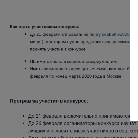
Как стать участником конкурса:
До 21 февраля отправить на почту
seabattle2020@ya
минут), в котором нужно представиться, рассказать 
принять участие в конкурсе
НЕ иметь опыта в морской аквариумистике
Иметь возможность посещать съемки, которые будут
февраля по конец марта 2020 года в Москве.
Программа участия в конкурсе:
До 21 февраля включительно принимаются зая
До 26 февраля организаторы конкурса изучат 
лучших и огласят список участников в соц. сет