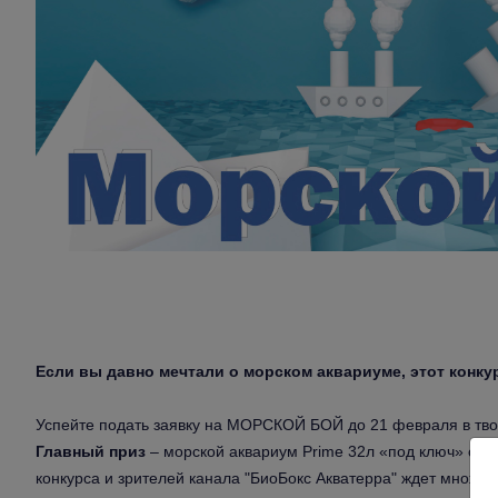
Если вы давно мечтали о морском аквариуме, этот конкур
Успейте подать заявку на МОРСКОЙ БОЙ до 21 февраля в твор
Главный приз
– морской аквариум Prime 32л «под ключ» с р
конкурса и зрителей канала "БиоБокс Акватерра" ждет множест