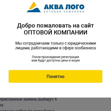
Добро пожаловать на сайт
ndex.ru
короткое видео (не более 2
ОПТОВОЙ КОМПАНИИ
о себе и объяснить почему вы хотите
Мы сотрудничаем только с юридическими
лицами, работающими в сфере зообизнеса
 проходить в период с конца
После прохождения регистрации
вам будут доступны цены и акции
Понятно
вки на участие.
присланные заявки, выберут 6
ях