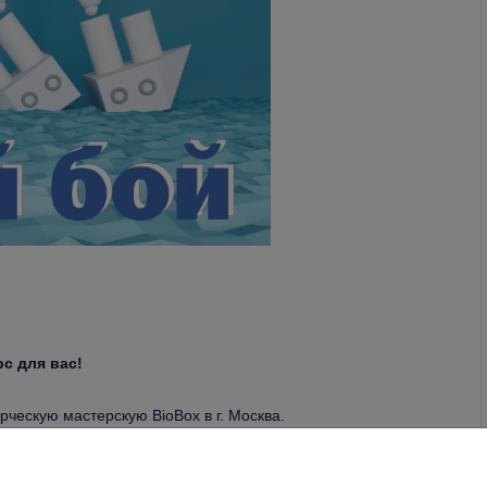
с для вас!
ческую мастерскую BioBox в г. Москва.
ыбками, крeветками и кораллами. Остальных участников
во других призов.