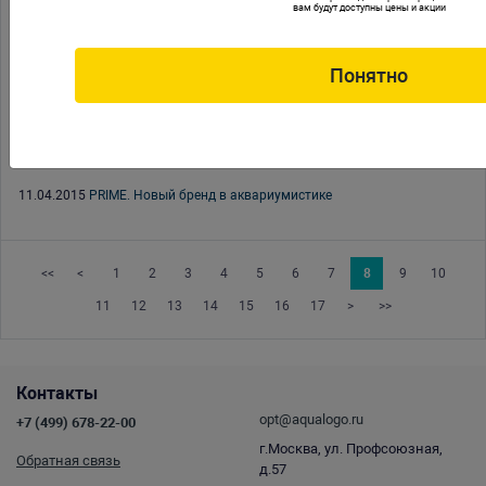
вам будут доступны цены и акции
09.07.2015
Уголь PRIME
18.05.2015
Безумная распродажа
Понятно
12.05.2015
Где купить Witte Molen
06.05.2015
EHEIM. Долгожданное поступление
24.04.2015
Поступление товаров от Ista
11.04.2015
PRIME. Новый бренд в аквариумистике
<<
<
1
2
3
4
5
6
7
8
9
10
11
12
13
14
15
16
17
>
>>
Контакты
opt@aqualogo.ru
+7 (499) 678-22-00
г.Москва, ул. Профсоюзная,
Обратная связь
д.57