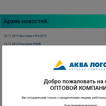
Архив новостей:
20.11.2015
Выставка CIPS-2015
13.11.2015
Растения PRIME
29.10.2015
Halloween Адский Sale
14.10.2015
Фильтры EHEIM Prof 4+
10.09.2015
Новые грунты для аквариума PRIME
31.08.2015
Приглашение на ПаркЗоо 2015
Добро пожаловать на 
26.08.2015
Аквариумы и светильники Aquael
ОПТОВОЙ КОМПАН
18.08.2015
Декорации PRIME
Мы сотрудничаем только с юридическими лицами, работающ
31.07.2015
Скидки на продукцию Witte Molen в августе
После прохождения регистрации