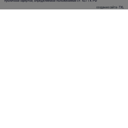
публичной офертой, определяемой положениями ст. 437 ГК РФ
создание сайта
- TXL