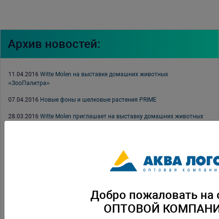
Архив новостей:
11.04.2016
Witte Molen на выставке домашних животных
«ЗооПалитра»
07.04.2016
Новые фоны и шелковые растения PRIME
28.03.2016
Witte Molen приглашает на выставку домашних животных
«ЗооПалитра»
24.03.2016
Содержание декоративных птиц в домашних условиях,
часть вторая
21.03.2016
Новые фильтры PRIME: внутренний и СО2
04.03.2016
Семинар Tetra в Москве
Добро пожаловать на 
08.02.2016
Благодарственное письмо Оптовой Компании АКВА ЛОГО
ОПТОВОЙ КОМПАН
01.02.2016
Учебный центр «Аква Лого» приглашает на свои