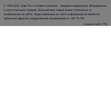
© 1995-2026, Аква Лого оптовая компания – продажа аквариумов, оборудования
и сопутствующих товаров. Внешний вид товара может отличаться от
изображения на сайте. Представленная на сайте информация не является
публичной офертой, определяемой положениями ст. 437 ГК РФ
создание сайта
- TXL