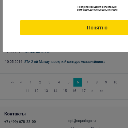
После прохождения регистрации
30.05.2016
Неделя скидок на декорации Vitality
вам будут доступны цены и акции
27.05.2016
Содержание декоративных птиц в домашних условиях,
часть третья
Понятно
23.05.2016
Акция «Жаркое лето»
16.05.2016
Брошюра «Мой первый морской аквариум». Выпуск #1 2016
12.05.2016
Статьи на сайте
10.05.2016
ISTA 2-ой Международный конкурс Акваскейпинга
<<
<
1
2
3
4
5
6
7
8
9
10
11
12
13
14
15
16
17
>
>>
Контакты
opt@aqualogo.ru
+7 (499) 678-22-00