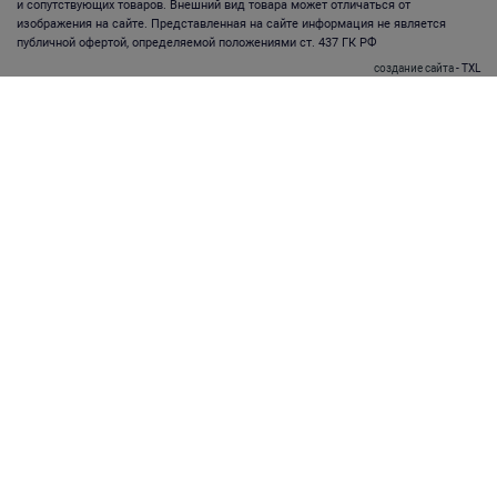
и сопутствующих товаров. Внешний вид товара может отличаться от
изображения на сайте. Представленная на сайте информация не является
публичной офертой, определяемой положениями ст. 437 ГК РФ
создание сайта
- TXL