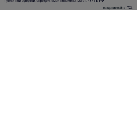
публичной офертой, определяемой положениями ст. 437 ГК РФ
создание сайта
- TXL