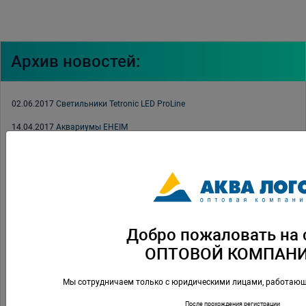
Архив новостей:
02.06.2017
Светильники Tetronic LED ProLine
14.04.2017
Аквариумы EHEIM
13.04.2017
Выставка «ЗооПалитра» 2017
11.04.2017
Заморозка PRIME
04.04.2017
Коралловый грунт оолит PRIME
03.04.2017
Каталог Xilong 2017
Добро пожаловать на 
13.03.2017
Акция на прудовые средства TETRA 2017
ОПТОВОЙ КОМПАН
07.03.2017
С 8 марта
Мы сотрудничаем только с юридическими лицами, работающ
22.02.2017
С 23 февраля
После прохождения регистрации