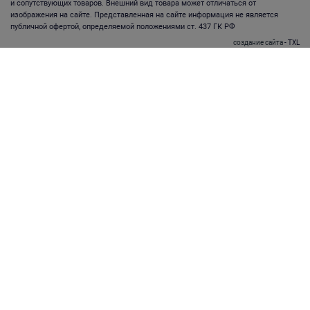
и сопутствующих товаров. Внешний вид товара может отличаться от
изображения на сайте. Представленная на сайте информация не является
публичной офертой, определяемой положениями ст. 437 ГК РФ
создание сайта
- TXL