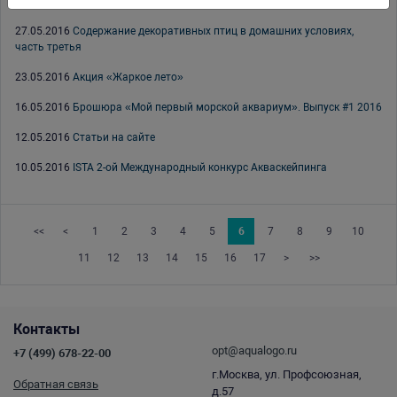
30.05.2016
Неделя скидок на декорации Vitality
27.05.2016
Содержание декоративных птиц в домашних условиях,
часть третья
23.05.2016
Акция «Жаркое лето»
16.05.2016
Брошюра «Мой первый морской аквариум». Выпуск #1 2016
12.05.2016
Статьи на сайте
10.05.2016
ISTA 2-ой Международный конкурс Акваскейпинга
<<
<
1
2
3
4
5
6
7
8
9
10
11
12
13
14
15
16
17
>
>>
Контакты
opt@aqualogo.ru
+7 (499) 678-22-00
г.Москва, ул. Профсоюзная,
Обратная связь
д.57