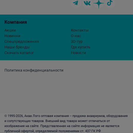
Компания
Акции
Контакты
Новинки
О нас
Спецпредложения
3D-тур
Наши бренды
Где купить
Скачать каталог
Новости
Политика конфиденциальности
© 1995-2026, Аква Лого оптовая компания – продажа аквариумов, оборудования
и сопутствующих товаров. Внешний вид товара может отличаться от
изображения на сайте. Представленная на сайте информация не является
публичной офертой, определяемой положениями ст. 437 ГК РФ