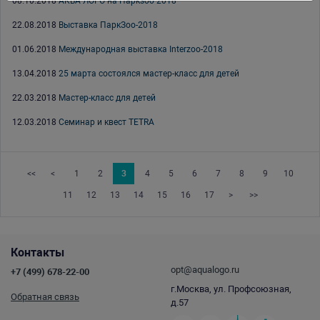
08.10.2018
АКВА ЛОГО на Паркзоо 2018
22.08.2018
Выставка ПаркЗоо-2018
01.06.2018
Международная выставка Interzoo-2018
13.04.2018
25 марта состоялся мастер-класс для детей
22.03.2018
Мастер-класс для детей
12.03.2018
Семинар и квест TETRA
<<
<
1
2
3
4
5
6
7
8
9
10
11
12
13
14
15
16
17
>
>>
Контакты
opt@aqualogo.ru
+7 (499) 678-22-00
г.Москва, ул. Профсоюзная,
Обратная связь
д.57