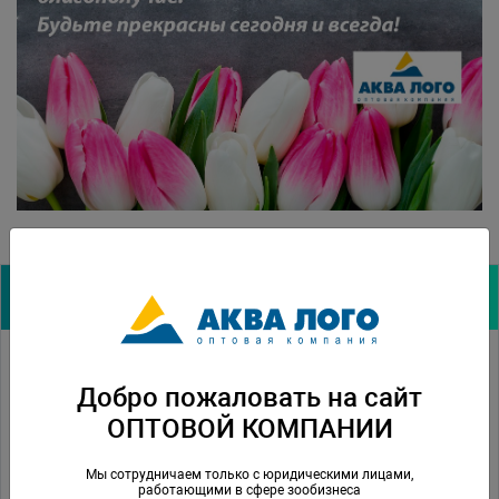
Архив новостей:
22.12.2009
Lucky Reptile
Добро пожаловать на сайт
17.09.2009
Отчёт о прошедшем семинаре.
ОПТОВОЙ КОМПАНИИ
20.08.2009
Семинар по обучению продавцов
Мы сотрудничаем только с юридическими лицами,
15.06.2009
Новые флотаторы Deltec.
работающими в сфере зообизнеса