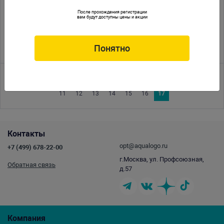
19.05.2009
Розничным покупателям оптовые цены!
После прохождения регистрации
вам будут доступны цены и акции
27.04.2009
Prodibio. Бактерии в анабиозе.
08.04.2009
Обновление сайта
Понятно
<<
<
1
2
3
4
5
6
7
8
9
10
11
12
13
14
15
16
17
Контакты
opt@aqualogo.ru
+7 (499) 678-22-00
г.Москва, ул. Профсоюзная,
Обратная связь
д.57
Компания