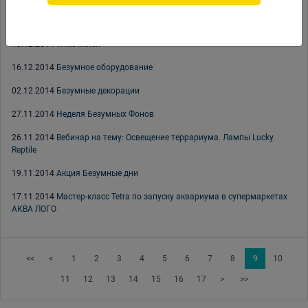
25.12.2014
С Новым 2015 Годом
18.12.2014
Witte Molen
16.12.2014
Безумное оборудование
02.12.2014
Безумные декорации
27.11.2014
Неделя Безумных Фонов
26.11.2014
Вебинар на тему: Освещение террариума. Лампы Lucky
Reptile
19.11.2014
Акция Безумные дни
17.11.2014
Мастер-класс Tetra по запуску аквариума в супермаркетах
АКВА ЛОГО
<<
<
1
2
3
4
5
6
7
8
9
10
11
12
13
14
15
16
17
>
>>