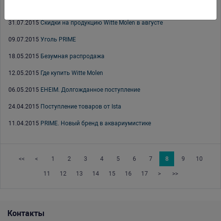
18.08.2015
Декорации PRIME
31.07.2015
Скидки на продукцию Witte Molen в августе
09.07.2015
Уголь PRIME
18.05.2015
Безумная распродажа
12.05.2015
Где купить Witte Molen
06.05.2015
EHEIM. Долгожданное поступление
24.04.2015
Поступление товаров от Ista
11.04.2015
PRIME. Новый бренд в аквариумистике
<<
<
1
2
3
4
5
6
7
8
9
10
11
12
13
14
15
16
17
>
>>
Контакты