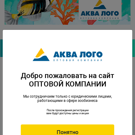
Архив новостей:
11.04.2016
Witte Molen на выставке домашних животных
«ЗооПалитра»
Добро пожаловать на сайт
ОПТОВОЙ КОМПАНИИ
07.04.2016
Новые фоны и шелковые растения PRIME
28.03.2016
Witte Molen приглашает на выставку домашних животных
Мы сотрудничаем только с юридическими лицами,
«ЗооПалитра»
работающими в сфере зообизнеса
24.03.2016
Содержание декоративных птиц в домашних условиях,
После прохождения регистрации
часть вторая
вам будут доступны цены и акции
21.03.2016
Новые фильтры PRIME: внутренний и СО2
Понятно
04.03.2016
Семинар Tetra в Москве