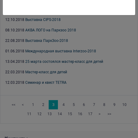
15.10.2018
Долгожданные декорации GLOXY уже в продаже!
12.10.2018
Выставка CIPS-2018
08.10.2018
АКВА ЛОГО на Паркзоо 2018
22.08.2018
Выставка ПаркЗоо-2018
01.06.2018
Международная выставка Interzoo-2018
13.04.2018
25 марта состоялся мастер-класс для детей
22.03.2018
Мастер-класс для детей
12.03.2018
Семинар и квест TETRA
<<
<
1
2
3
4
5
6
7
8
9
10
11
12
13
14
15
16
17
>
>>