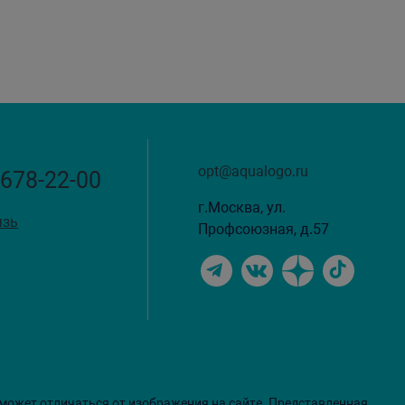
opt@aqualogo.ru
 678-22-00
г.Москва, ул.
язь
Профсоюзная, д.57
 может отличаться от изображения на сайте. Представленная