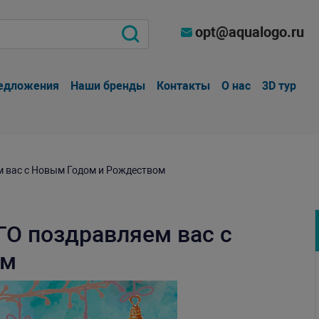
opt@aqualogo.ru
едложения
Наши бренды
Контакты
О нас
3D тур
 вас с Новым Годом и Рождеством
О поздравляем вас с
ом