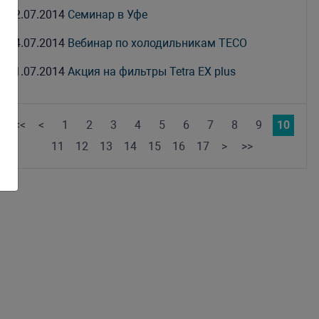
22.07.2014
Семинар в Уфе
04.07.2014
Вебинар по холодильникам TECO
01.07.2014
Акция на фильтры Tetra EX plus
<<
<
1
2
3
4
5
6
7
8
9
10
11
12
13
14
15
16
17
>
>>