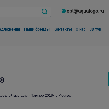
opt@aqualogo.ru
едложения
Наши бренды
Контакты
О нас
3D тур
18
ародной выставке «Паркзоо-2018» в Москве.