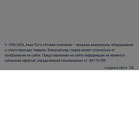
© 1995-2026, Аква Лого оптовая компания – продажа аквариумов, оборудования
и сопутствующих товаров. Внешний вид товара может отличаться от
изображения на сайте. Представленная на сайте информация не является
публичной офертой, определяемой положениями ст. 437 ГК РФ
создание сайта
- TXL